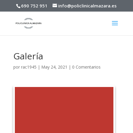
690 752 951
info@policlinicalmazara.es
Galería
por
rac1945
|
May 24, 2021
|
0 Comentarios